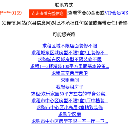
联系方式
8****0159
(查看需要80金币或
VIP会员可
点击查看完整信息
须谨慎.网站(兴县信息网)对此不承担任何保证或连带责任! 希
可能感兴趣
求租区域不限店面装修不限
求租城东区域房型不限2室2卫装修不...
求购城东区域房型不限装修不限
求租1一2楼精装100平方里面基本设备...
求租三室两厅两卫
求租单间
我想要租房子
求租:欢乐家园50平方左右的单身公寓...
求租市中心区房型不限2室1厅中档装...
求购市中心区小高层3室精致装修
求购学区房
求购市中心区房型不限一室一厅一卫...