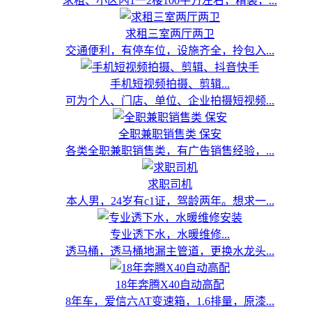
求租、小区内1一2楼100平方左右，精装，...
求租三室两厅两卫
交通便利，有停车位，设施齐全，拎包入...
手机短视频拍摄、剪辑...
可为个人、门店、单位、企业拍摄短视频...
全职兼职销售类 保安
各类全职兼职销售类，有广告销售经验，...
求职司机
本人男，24岁有c1证，驾龄两年。想求一...
专业透下水，水暖维修...
透马桶，透马桶地漏主管道，更换水龙头...
18年奔腾X40自动高配
8年车，爱信六AT变速箱，1.6排量，原漆...